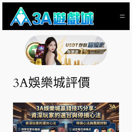
跳
至
主
要
內
容
3A娛樂城評價