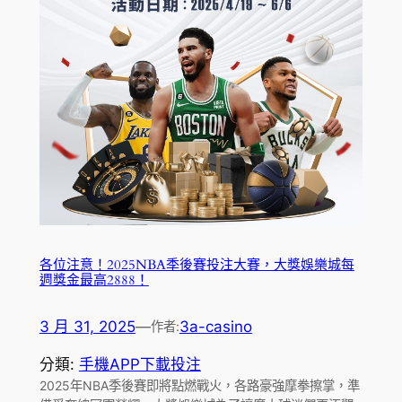
各位注意！2025NBA季後賽投注大賽，大獎娛樂城每
週獎金最高2888！
3 月 31, 2025
—
3a-casino
作者:
分類:
手機APP下載投注
2025年NBA季後賽即將點燃戰火，各路豪強摩拳擦掌，準