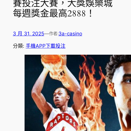
賽投注大賽，大獎娛樂城
每週獎金最高2888！
3 月 31, 2025
—
3a-casino
作者:
分類:
手機APP下載投注