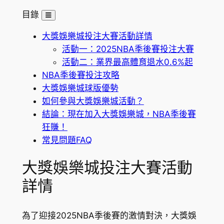
目錄
大獎娛樂城投注大賽活動詳情
活動一：2025NBA季後賽投注大賽
活動二：業界最高體育退水0.6%起
NBA季後賽投注攻略
大獎娛樂城球版優勢
如何參與大獎娛樂城活動？
結論：現在加入大獎娛樂城，NBA季後賽
狂賺！
常見問題FAQ
大獎娛樂城投注大賽活動
詳情
為了迎接2025NBA季後賽的激情對決，大獎娛