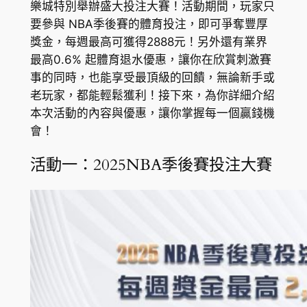
樂城特別舉辦盛大投注大賽！活動期間，玩家只
要參與 NBA季後賽的體育投注，即可爭奪豐厚
獎金，每週最高可獲得2888元！另外還有業界
最高0.6% 起體育退水優惠，讓你在欣賞刺激賽
事的同時，也能享受最頂級的回饋，無論新手或
老玩家，都能輕鬆獲利！接下來，為你詳細介紹
本次活動的內容與優惠，讓你掌握每一個贏錢機
會！
活動一：2025NBA季後賽投注大賽