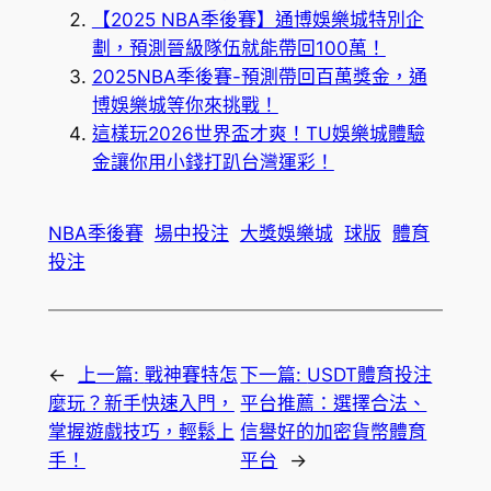
【2025 NBA季後賽】通博娛樂城特別企
劃，預測晉級隊伍就能帶回100萬！
2025NBA季後賽-預測帶回百萬獎金，通
博娛樂城等你來挑戰！
這樣玩2026世界盃才爽！TU娛樂城體驗
金讓你用小錢打趴台灣運彩！
NBA季後賽
場中投注
大獎娛樂城
球版
體育
投注
←
上一篇:
戰神賽特怎
下一篇:
USDT體育投注
麼玩？新手快速入門，
平台推薦：選擇合法、
掌握遊戲技巧，輕鬆上
信譽好的加密貨幣體育
手！
平台
→