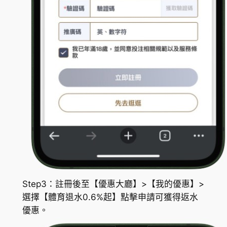
Step3：註冊後至【優惠大廳】>【我的優惠】>
選擇【體育退水0.6%起】點擊申請可獲得返水
優惠。