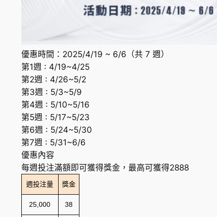
優惠時間：2025/4/19 ~ 6/6（共 7 週）
第1週 : 4/19~4/25
第2週 : 4/26~5/2
第3週 : 5/3~5/9
第4週 : 5/10~5/16
第5週 : 5/17~5/23
第6週 : 5/24~5/30
第7週 : 5/31~6/6
優惠內容
每週投注滿額即可獲得獎金，最高可獲得2888
週投注量
獎金
25,000
38