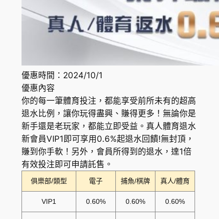
優惠時間：2024/10/1
優惠內容
你的每一筆體育投注，都能享受前所未有的超高
退水比例，讓你玩得盡興、賺得更多！無論你是
新手還是老玩家，都能立即受益。真人體育退水
新會員VIP1即可享用0.6%起退水回饋!無封頂，
賺到你手軟！另外，會員所得到的退水，達1倍
有效投注即可申請託售。
俱樂部/類型
電子
捕魚/棋牌
真人/體育
VIP1
0.60%
0.60%
0.60%