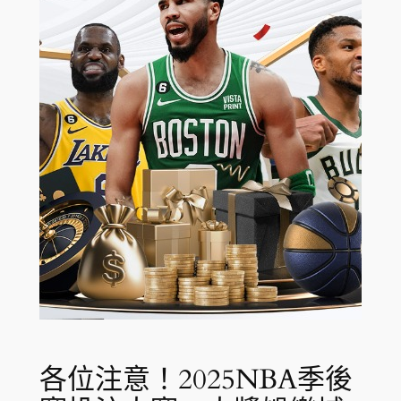
各位注意！2025NBA季後