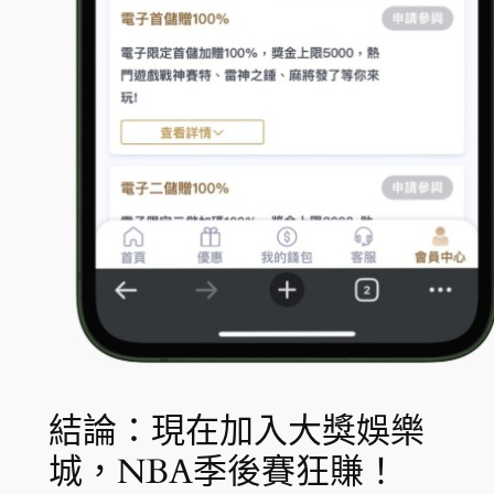
結論：現在加入大獎娛樂
城，NBA季後賽狂賺！