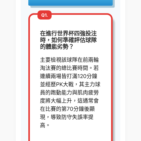
Q1.
在進行世界杯四強投注
時，如何準確評估球隊
的體能劣勢？
主要檢視該球隊在前兩輪
淘汰賽的總比賽時間。若
連續兩場皆打滿120分鐘
並經歷PK大戰，其主力球
員的跑動能力與肌肉疲勞
度將大幅上升，這通常會
在比賽的第70分鐘後顯
現，導致防守失誤率提
高。