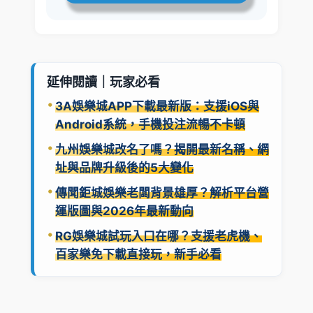
延伸閱讀｜玩家必看
3A娛樂城APP下載最新版：支援iOS與
Android系統，手機投注流暢不卡頓
九州娛樂城改名了嗎？揭開最新名稱、網
址與品牌升級後的5大變化
傳聞鉅城娛樂老闆背景雄厚？解析平台營
運版圖與2026年最新動向
RG娛樂城試玩入口在哪？支援老虎機、
百家樂免下載直接玩，新手必看