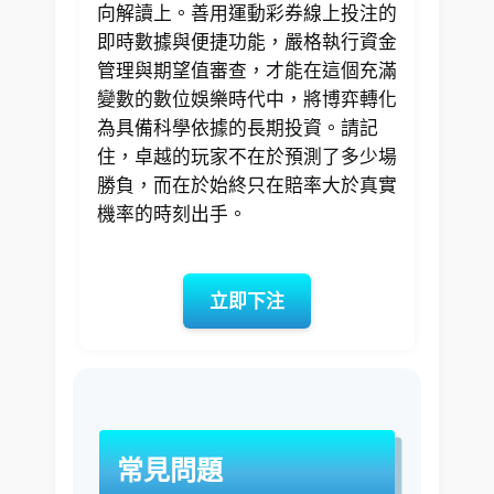
向解讀上。善用運動彩券線上投注的
即時數據與便捷功能，嚴格執行資金
管理與期望值審查，才能在這個充滿
變數的數位娛樂時代中，將博弈轉化
為具備科學依據的長期投資。請記
住，卓越的玩家不在於預測了多少場
勝負，而在於始終只在賠率大於真實
機率的時刻出手。
立即下注
常見問題