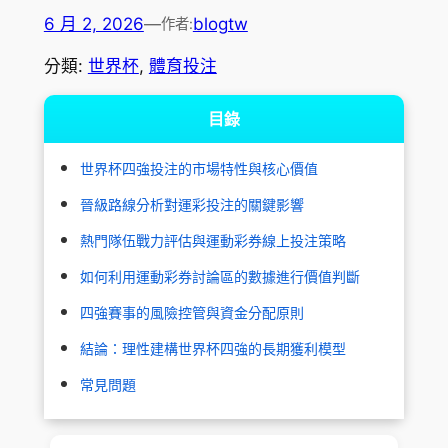
6 月 2, 2026
—
blogtw
作者:
分類:
世界杯
, 
體育投注
目錄
世界杯四強投注的市場特性與核心價值
晉級路線分析對運彩投注的關鍵影響
熱門隊伍戰力評估與運動彩券線上投注策略
如何利用運動彩券討論區的數據進行價值判斷
四強賽事的風險控管與資金分配原則
結論：理性建構世界杯四強的長期獲利模型
常見問題