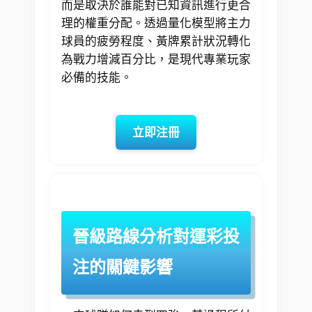
而是取決於誰能對已知資訊進行更合
理的權重分配。透過量化模型將主力
球員的疲勞程度、黃牌累計狀況轉化
為戰力增減百分比，是現代專業玩家
必備的技能。
立即注冊
晉級路線分析對運彩投
注的關鍵影響