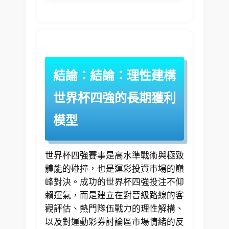
結論：結論：理性建構
世界杯四強的長期獲利
模型
世界杯四強賽事是高水準戰術與極致
體能的碰撞，也是運彩投資市場的巔
峰對決。成功的世界杯四強投注不仰
賴運氣，而是建立在對晉級路線的客
觀評估、熱門隊伍戰力的理性解構、
以及對運動彩券討論區市場情緒的反