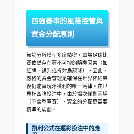
四強賽事的風險控管與
資金分配原則
無論分析模型多麼精密，單場足球比
賽依然存在著不可控的隨機因素（如
紅牌、誤判或折射烏龍球）。因此，
嚴格的資金管理是確保在世界杯結束
後仍能實現淨獲利的唯一鐵律。在世
界杯四強投注中，由於場次僅剩兩場
（不含季軍賽），資金的分配更需要
精準的規劃。
凱利公式在運彩投注中的應