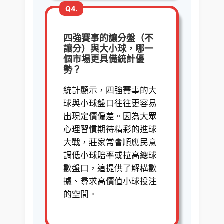
Q4.
四強賽事的讓分盤（不
讓分）與大小球，哪一
個市場更具備統計優
勢？
統計顯示，四強賽事的大
球與小球盤口往往更容易
出現定價偏差。因為大眾
心理習慣期待精彩的進球
大戰，莊家常會順應民意
調低小球賠率或拉高總球
數盤口，這提供了解構數
據、尋求高價值小球投注
的空間。