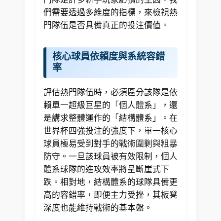
們需要透過多維度的指標，來檢視熱
門隊伍是否具備真正的投注價值。
核心球員依賴度與系統容錯
率
評估熱門隊伍時，必須區分該隊是依
賴單一超級巨星的「個人體系」，還
是講求整體運作的「結構體系」。在
世界杯四強投注的強度下，單一核心
球員極易受到對手的戰術圍剿與粗暴
防守。一旦該球員被有效限制，個人
體系球隊的進攻效率將呈斷崖式下
跌。相對地，結構體系的球隊具備更
高的容錯率，即便主力受挫，其板凳
深度也能維持戰術的基本盤。