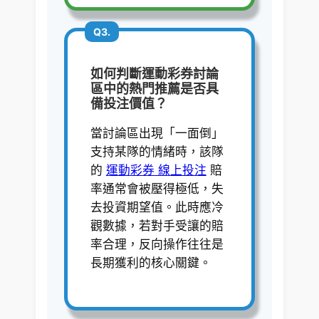
Q3.
如何判斷運動彩券討論
區中的熱門推薦是否具
備投注價值？
當討論區出現「一面倒」
支持某隊的情緒時，該隊
的
運動彩券 線上投注
賠
率通常會被壓得極低，失
去投資期望值。此時應冷
觀數據，若對手受讓的賠
率合理，反向操作往往是
長期獲利的核心關鍵。