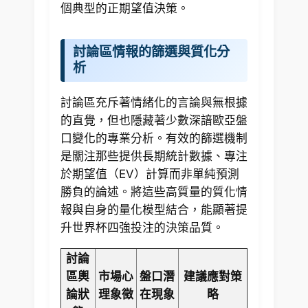
個典型的正期望值決策。
討論區情報的篩選與質化分
析
討論區充斥著情緒化的言論與無根據
的直覺，但也隱藏著少數深諳歐亞盤
口變化的專業分析。有效的篩選機制
是關注那些提供長期統計數據、專注
於期望值（EV）計算而非單純預測
勝負的論述。將這些高質量的質化情
報與自身的量化模型結合，能顯著提
升世界杯四強投注的決策品質。
討論
區輿
市場心
盤口潛
建議應對策
論狀
理象徵
在現象
略