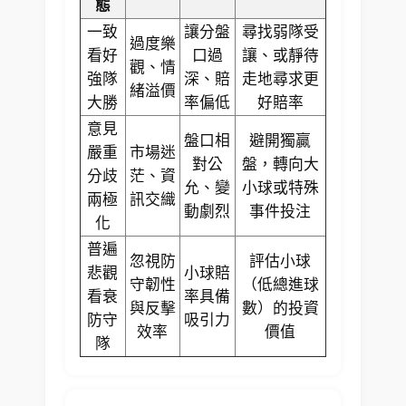
態
一致
讓分盤
尋找弱隊受
過度樂
看好
口過
讓、或靜待
觀、情
強隊
深、賠
走地尋求更
緒溢價
大勝
率偏低
好賠率
意見
盤口相
避開獨贏
嚴重
市場迷
對公
盤，轉向大
分歧
茫、資
允、變
小球或特殊
兩極
訊交織
動劇烈
事件投注
化
普遍
忽視防
評估小球
悲觀
小球賠
守韌性
（低總進球
看衰
率具備
與反擊
數）的投資
防守
吸引力
效率
價值
隊