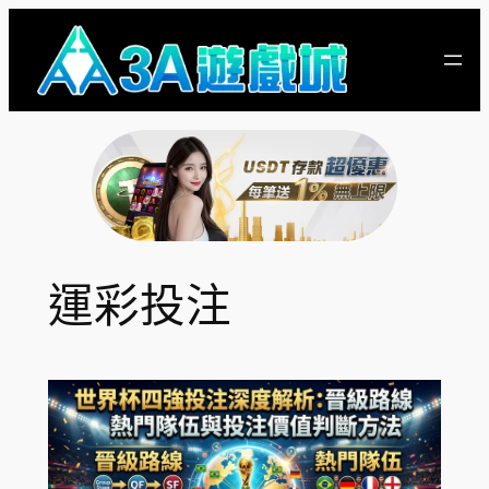
跳
至
主
要
內
容
運彩投注