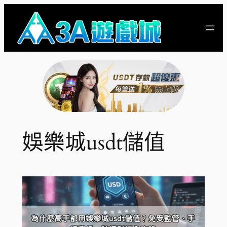
跳
至
主
要
內
容
娛樂城usdt儲值