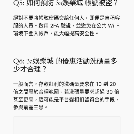
Q5: 如何預防 3a娛樂城 帳號被盜？
絕對不要將帳號密碼交給任何人，即便是自稱客
服的人員。啟用 2FA 驗證，並避免在公共 Wi-Fi
環境下登入帳戶，能大幅提高安全性。
Q6: 3a娛樂城 的優惠活動洗碼量多
少才合理？
一般而言，存款紅利的洗碼量要求在 10 到 20
倍之間屬於合理範圍。若洗碼量要求超過 30 倍
甚至更高，這可能是平台變相扣留資金的手段，
參與前需三思。