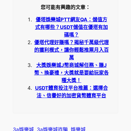
您可能有興趣的文章：
優塔娛樂城PTT網友QA：儲值方
式有哪些？USDT儲值在優塔有加
碼嗎？
優塔代理好賺嗎？揭秘千萬級代理
的獲利模式，讓你輕鬆推票月入百
萬
大獎娛樂城J幣商城解任務、賺J
幣、換豪禮，大獎就是要給玩家各
種大獎！
USDT體育投注平台推薦：選擇合
法、信譽好的加密貨幣體育平台
3a娛樂城
3a娛樂城詐騙
娛樂城