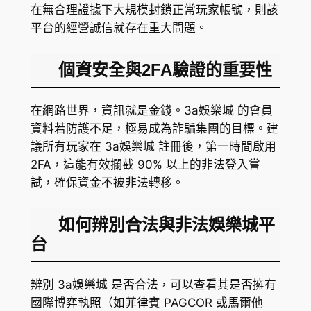
在無合理證據下大規模封鎖正常玩家帳號，則該
平台的經營誠信就存在重大問題。
個資安全與2FA驗證的重要性
在網路世界，資訊就是金錢。3a娛樂城 的會員
資料若防護不足，極易成為詐騙集團的目標。建
議所有玩家在 3a娛樂城 註冊後，第一時間啟用
2FA，這能有效攔截 90% 以上的非法登入嘗
試，確保資金不被非法轉移。
如何辨別合法與非法娛樂城平
台
辨別 3a娛樂城 是否合法，可以查看其是否擁有
國際博弈執照（如菲律賓 PAGCOR 或馬爾他