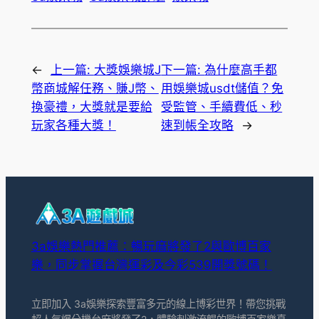
←
上一篇:
大獎娛樂城J
下一篇:
為什麼高手都
幣商城解任務、賺J幣、
用娛樂城usdt儲值？免
換豪禮，大獎就是要給
受監管、手續費低、秒
玩家各種大獎！
速到帳全攻略
→
3a娛樂熱門推薦：暢玩麻將發了2與歐博百家
樂，同步掌握台灣運彩及今彩539開獎號碼！
立即加入 3a娛樂探索豐富多元的線上博彩世界！帶您挑戰