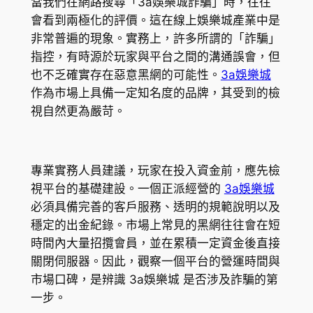
當我們在網路搜尋「3a娛樂城詐騙」時，往往
會看到兩極化的評價。這在線上娛樂城產業中是
非常普遍的現象。實務上，許多所謂的「詐騙」
指控，有時源於玩家與平台之間的溝通誤會，但
也不乏確實存在惡意黑網的可能性。
3a娛樂城
作為市場上具備一定知名度的品牌，其受到的檢
視自然更為嚴苛。
專業實務人員建議，玩家在投入資金前，應先檢
視平台的基礎建設。一個正派經營的
3a娛樂城
必須具備完善的客戶服務、透明的規範說明以及
穩定的出金紀錄。市場上常見的黑網往往會在短
時間內大量招攬會員，並在累積一定資金後直接
關閉伺服器。因此，觀察一個平台的營運時間與
市場口碑，是辨識 3a娛樂城 是否涉及詐騙的第
一步。