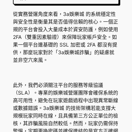
從實務營運角度來看，3a娛樂城 的系統穩定性
與安全性是衡量其是否值得信賴的核心。一個正
規的平台會投入大量成本於資安防護，例如使用
2FA（雙重因素驗證）來保障玩家帳戶安全。如
果一個平台連基礎的 SSL 加密或 2FA 都沒有提
供，那麼玩家對於「3a娛樂城詐騙」的疑慮就
並非空穴來風。
此外，我們必須關注平台的服務等級協議
（SLA）。專業的娛樂城營運團隊會確保系統的
高可用性，避免在玩家遊戲過程中出現異常斷線
或數據錯誤。3a娛樂城 的技術架構若能支撐大
規模玩家同時在線，且具備第三方公正單位的檢
核，其詐騙風險自然較低。然而，玩家仍需保持
警惕，定期更換密碼並確保連結的是官方正確網